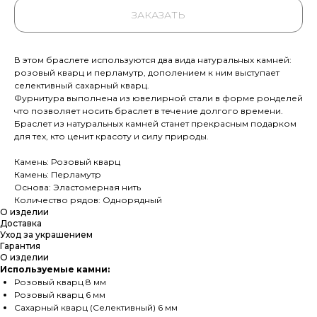
ЗАКАЗАТЬ
В этом браслете используются два вида натуральных камней:
розовый кварц и перламутр, дополением к ним выступает
селективный сахарный кварц.
Фурнитура выполнена из ювелирной стали в форме ронделей
что позволяет носить браслет в течение долгого времени.
Браслет из натуральных камней станет прекрасным подарком
для тех, кто ценит красоту и силу природы.
Камень: Розовый кварц
Камень: Перламутр
Основа: Эластомерная нить
Количество рядов: Однорядный
О изделии
Доставка
Уход за украшением
Гарантия
О изделии
Используемые камни:
Розовый кварц 8 мм
Розовый кварц 6 мм
Сахарный кварц (Селективный) 6 мм