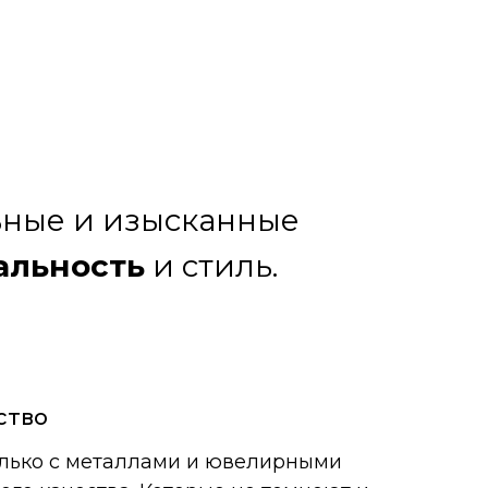
льные и изысканные
альность
и стиль.
ство
лько с металлами и ювелирными