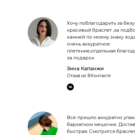
Хочу поблагодарить за без
красивый браслет ,за подб
камней по моему знаку зод
очень аккуратное
плетение,отдельная благод
за подарок
Зина Капанжи
Отзыв из ВКонтакте
Всё пришло аккуратно упак
бархатном мешочке. Доста
быстрая. Смотрится брасле