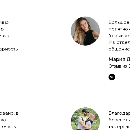
умно
Большое 
ор
приятно 
иака
"отзывает
P.s. отд
арность
общение 
Мария Д
Отзыв из 
овано, в
Благода
вка
браслеты
т очень
так орга