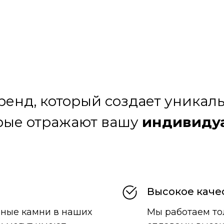
бренд, который создает уника
рые отражают вашу
индивиду
Высокое каче
ьные камни в наших
Мы работаем то