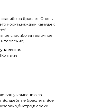
спасибо за браслет! Очень
его носить,каждый камушек
ся".
ельное спасибо за тактичное
и терпение)
унаевская
ВКонтакте
рю вашу компанию за
. Волшебные браслеты Все
низовано,быстро,в сроки.