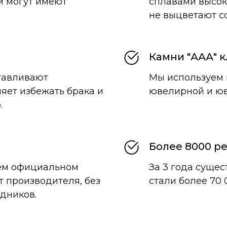
и могут имеют
сплавами высок
не выцветают с
Камни "ААА" к
тавливают
Мы используем 
яет избежать брака и
ювелирной и юв
.
Более 8000 р
ем официальном
За 3 года суще
т производителя, без
стали более 70 
дников.