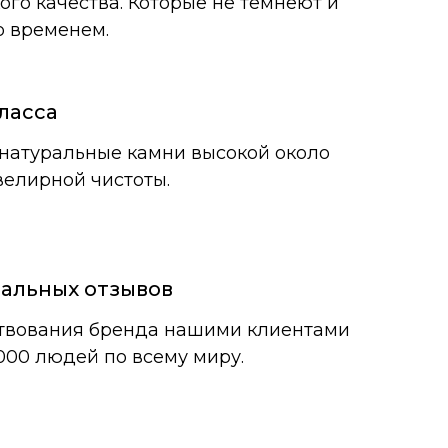
ого качества. Которые не темнеют и
о временем.
ласса
натуральные камни высокой около
елирной чистоты.
еальных отзывов
ствования бренда нашими клиентами
000 людей по всему миру.