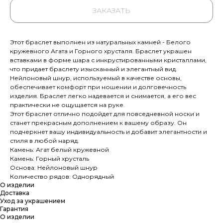
ЗАКАЗАТЬ
Этот браслет выполнен из натуральных камней - Белого
кружевного Агата и Горного хрусталя. Браслет украшен
вставками в форме шара с инкрустированными кристаллами,
что придает браслету изысканный и элегантный вид.
Нейлоновый шнур, используемый в качестве основы,
обеспечивает комфорт при ношении и долговечность
изделия. Браслет легко надевается и снимается, а его вес
практически не ощущается на руке.
Этот браслет отлично подойдет для повседневной носки и
станет прекрасным дополнением к вашему образу. Он
подчеркнет вашу индивидуальность и добавит элегантности и
стиля в любой наряд.
Камень: Агат белый кружевной
Камень: Горный хрусталь
Основа: Нейлоновый шнур
Количество рядов: Однорядный
О изделии
Доставка
Уход за украшением
Гарантия
О изделии