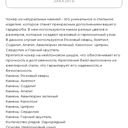
ЗАКАЗАТЬ
Чокер из натуральных камней – это уникальное и стильное
изделие, которое станет прекрасным дополнением вашего
гардероба. В нем используются камни разных цветов и
размеров, которые создают красивый и гармоничный узор.
В данном случае используются Розовый кварц, Аметист,
Содалит, Апатит, Авантюрин зеленый, Кахолонг, Цитрин,
Сердолик и Горный хрусталь.
Крепится чокер на нейлоновом шнуре, что обеспечивает его
прочность и долговечность. Крепление бейл выполнено из
ювелирной стали, что гарантирует его надежность и
безопасность.
Камень: Розовый кварц
Камень: Аметист
Камень: Содалит
Камень: Апатит
Камень: Авантюрин зеленый
Камень: Кахолонг
Камень: Цитрин
Камень: Сердолик
Камень: Горный хрусталь
Количество рядов: Однорядный
Основа: Нейлоновый шнур