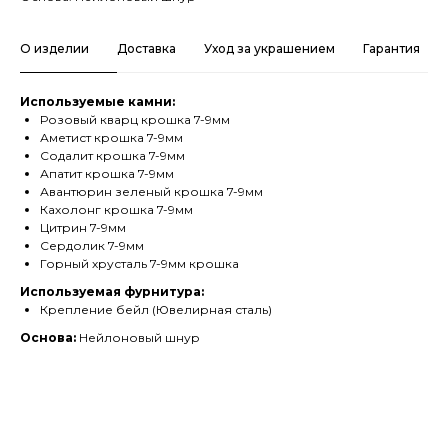
О изделии
Доставка
Уход за украшением
Гарантия
Используемые камни:
Розовый кварц крошка 7-9мм
Аметист крошка 7-9мм
Содалит крошка 7-9мм
Апатит крошка 7-9мм
Авантюрин зеленый крошка 7-9мм
Кахолонг крошка 7-9мм
Цитрин 7-9мм
Сердолик 7-9мм
Горный хрусталь 7-9мм крошка
Используемая фурнитура:
Крепление бейл (Ювелирная сталь)
Основа:
Нейлоновый шнур