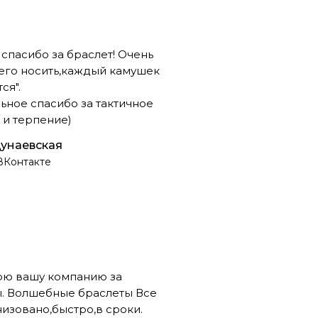
спасибо за браслет! Очень
его носить,каждый камушек
ся".
ельное спасибо за тактичное
и терпение)
унаевская
ВКонтакте
рю вашу компанию за
. Волшебные браслеты Все
низовано,быстро,в сроки.