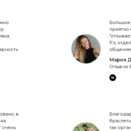
умно
Большое 
ор
приятно 
иака
"отзывает
P.s. отд
арность
общение 
Мария Д
Отзыв из 
овано, в
Благода
вка
браслеты
т очень
так орга