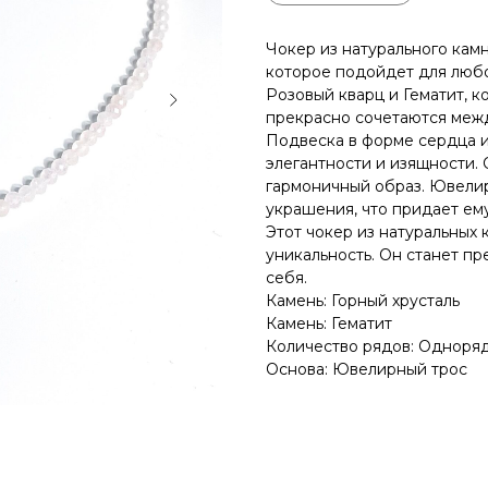
Чокер из натурального камн
которое подойдет для любо
Розовый кварц и Гематит, 
прекрасно сочетаются меж
Подвеска в форме сердца и
элегантности и изящности. 
гармоничный образ. Ювелир
украшения, что придает ему
Этот чокер из натуральных 
уникальность. Он станет п
себя.
Камень: Горный хрусталь
Камень: Гематит
Количество рядов: Одноря
Основа: Ювелирный трос