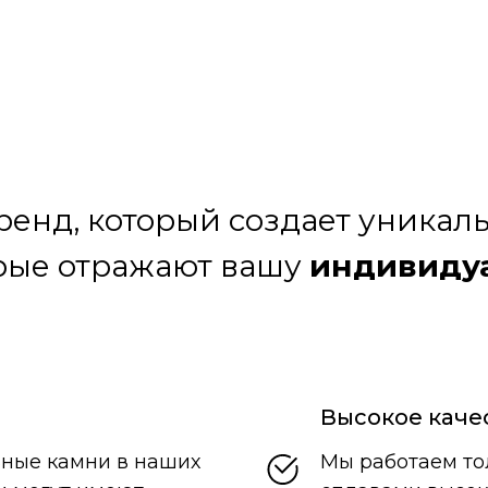
бренд, который создает уника
рые отражают вашу
индивиду
Высокое каче
ьные камни в наших
Мы работаем то