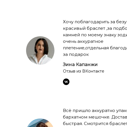
Хочу поблагодарить за без
красивый браслет ,за подб
камней по моему знаку зод
очень аккуратное
плетение,отдельная благод
за подарок
Зина Капанжи
Отзыв из ВКонтакте
Всё пришло аккуратно упак
бархатном мешочке. Доста
быстрая. Смотрится брасле