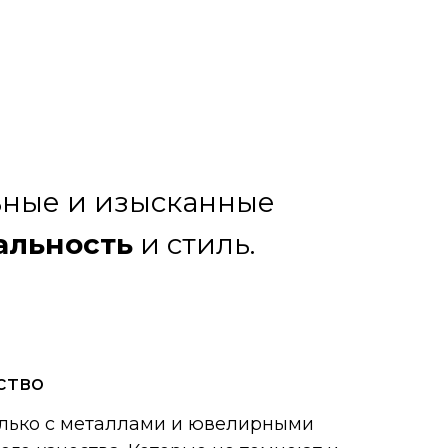
льные и изысканные
альность
и стиль.
ство
лько с металлами и ювелирными