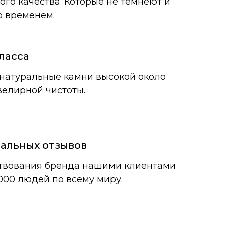
ого качества. Которые не темнеют и
о временем.
ласса
натуральные камни высокой около
елирной чистоты.
еальных отзывов
ствования бренда нашими клиентами
000 людей по всему миру.