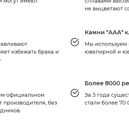
и могут имеют
сплавами высок
не выцветают с
Камни "ААА" к
тавливают
Мы используем 
яет избежать брака и
ювелирной и юв
.
Более 8000 р
ем официальном
За 3 года суще
т производителя, без
стали более 70 
дников.