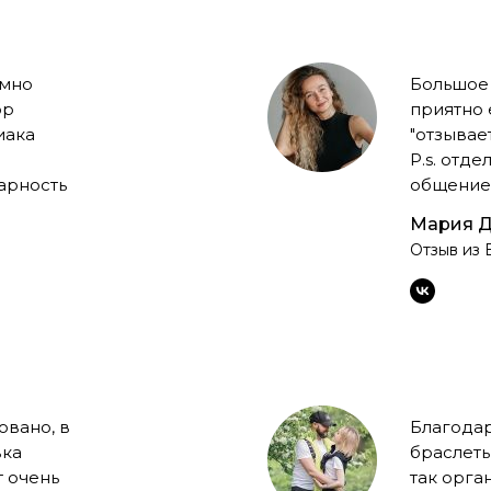
умно
Большое 
ор
приятно 
иака
"отзывает
P.s. отд
арность
общение 
Мария Д
Отзыв из 
овано, в
Благода
вка
браслеты
т очень
так орга