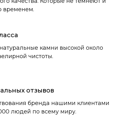
ого качества. Которые не темнеют и
о временем.
ласса
натуральные камни высокой около
елирной чистоты.
еальных отзывов
ствования бренда нашими клиентами
000 людей по всему миру.