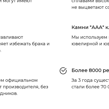
и могут имеют
сплавами высок
не выцветают с
Камни "ААА" к
тавливают
Мы используем 
яет избежать брака и
ювелирной и юв
.
Более 8000 р
ем официальном
За 3 года суще
т производителя, без
стали более 70 
дников.