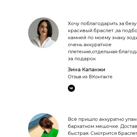
Хочу поблагодарить за без
красивый браслет ,за подб
камней по моему знаку зод
очень аккуратное
плетение,отдельная благод
за подарок
Зина Капанжи
Отзыв из ВКонтакте
Всё пришло аккуратно упак
бархатном мешочке. Доста
быстрая. Смотрится брасле