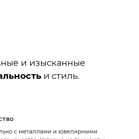
льные и изысканные
альность
и стиль.
ство
лько с металлами и ювелирными