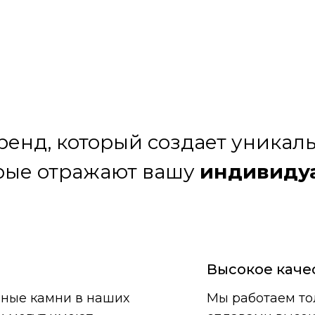
бренд, который создает уника
рые отражают вашу
индивиду
Высокое каче
ьные камни в наших
Мы работаем то