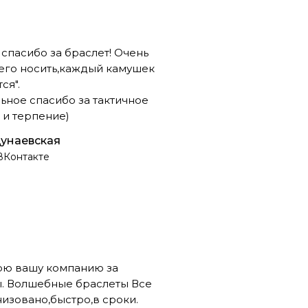
спасибо за браслет! Очень
его носить,каждый камушек
ся".
ельное спасибо за тактичное
и терпение)
унаевская
ВКонтакте
рю вашу компанию за
. Волшебные браслеты Все
низовано,быстро,в сроки.